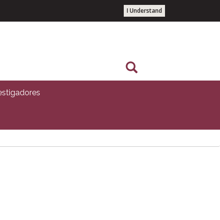
I Understand
estigadores