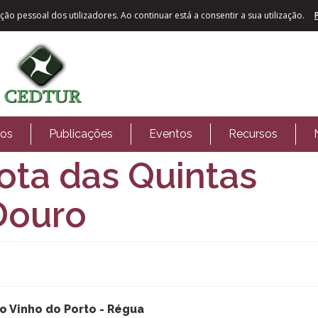
ão pessoal dos utilizadores. Ao continuar está a consentir a sua utilização.
tos
Publicações
Eventos
Recursos
ota das Quintas
Douro
o Vinho do Porto - Régua