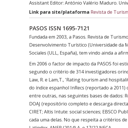
Assistant Editor: António Valério Maduro. Uni
Link para site/plataforma
Revista de Turis
PASOS ISSN 1695-7121
Fundada em 2003, a Pasos. Revista de Turismo
Desenvolvimento Turístico (Universidade da Mai
Sociales (ULL, España), tem vindo ainda a afir
Em 2006 o factor de impacto da PASOS foi esti
segundo o critério de 314 investigadores orin
Law, R. e Lam,T., 'Rating tourism and hospital
do índice espanhol InRecs (reportado a 2011) 
entre outras, nas seguintes bases de dados: R
DOAJ (repositório completo e descarga directa)
CIRET; Altis Intute: social sciences; EBSCO Pub
cada uma delas. No que respeita a critérios d
Latindex, ANEP (2014) A, e 17/22 NECA.