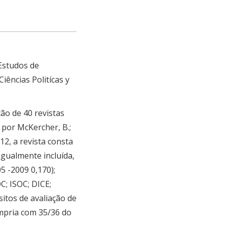
Estudos de
iências Politícas y
ão de 40 revistas
 por McKercher, B.;
12, a revista consta
igualmente incluída,
5 -2009 0,170);
C; ISOC; DICE;
sitos de avaliação de
umpria com 35/36 do