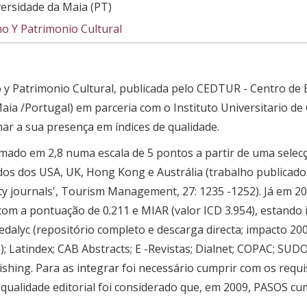
versidade da Maia (PT)
mo Y Patrimonio Cultural
 y Patrimonio Cultural, publicada pelo CEDTUR - Centro de 
a /Portugal) em parceria com o Instituto Universitario de C
mar a sua presença em índices de qualidade.
mado em 2,8 numa escala de 5 pontos a partir de uma selecç
dos dos USA, UK, Hong Kong e Austrália (trabalho publicado
ity journals', Tourism Management, 27: 1235 -1252). Já em 20
com a pontuação de 0.211 e MIAR (valor ICD 3.954), estando 
edalyc (repositório completo e descarga directa; impacto 200
; Latindex; CAB Abstracts; E -Revistas; Dialnet; COPAC; SUDO
lishing. Para as integrar foi necessário cumprir com os requi
e qualidade editorial foi considerado que, em 2009, PASOS c