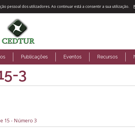
ão pessoal dos utilizadores. Ao continuar está a consentir a sua utilização.
tos
Publicações
Eventos
Recursos
15-3
e 15 - Número 3