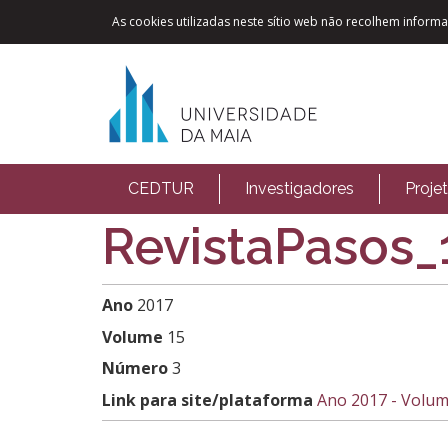
As cookies utilizadas neste sítio web não recolhem informaç
CEDTUR
Investigadores
Proje
RevistaPasos_
Ano
2017
Volume
15
Número
3
Link para site/plataforma
Ano 2017 - Volum